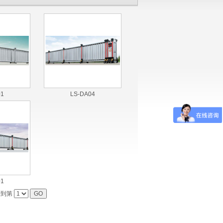
01
LS-DA04
01
转到第