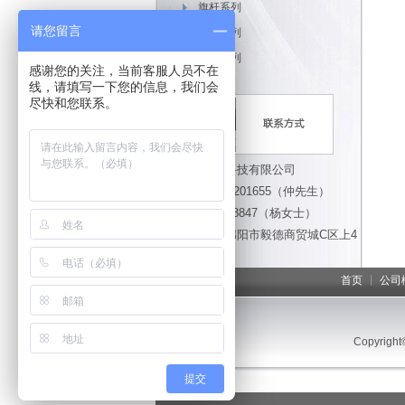
旗杆系列
请您留言
道闸系列
岗亭系列
感谢您的关注，当前客服人员不在
线，请填写一下您的信息，我们会
尽快和您联系。
绵阳开门红科技有限公司
手机：13908201655（仲先生）
13980538847（杨女士）
办公地址：绵阳市毅德商贸城C区上4
幢13号
|
首页
公司
Copyright
提交