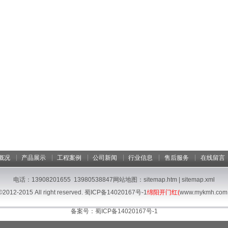
|
|
|
|
|
|
概况
产品展示
工程案例
公司新闻
行业信息
售后服务
在线留言
电话：13908201655 13980538847网站地图：
sitemap.htm
|
sitemap.xml
©2012-2015 All right reserved.
蜀ICP备14020167号-1
绵阳开门红(
www.mykmh.com
备案号：
蜀ICP备14020167号-1