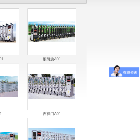
01
银凯旋A01
1
吉祥门A01