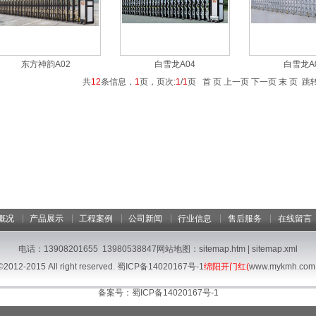
东方神韵A02
白雪龙A04
白雪龙A
共
12
条信息，
1
页，页次:
1
/
1
页 首 页 上一页 下一页 末 页 
|
|
|
|
|
|
概况
产品展示
工程案例
公司新闻
行业信息
售后服务
在线留言
电话：13908201655 13980538847网站地图：
sitemap.htm
|
sitemap.xml
©2012-2015 All right reserved.
蜀ICP备14020167号-1
绵阳开门红(
www.mykmh.com
备案号：
蜀ICP备14020167号-1