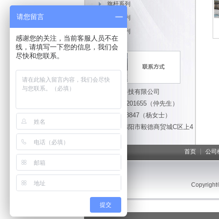
旗杆系列
请您留言
道闸系列
岗亭系列
感谢您的关注，当前客服人员不在
线，请填写一下您的信息，我们会
尽快和您联系。
绵阳开门红科技有限公司
手机：13908201655（仲先生）
13980538847（杨女士）
办公地址：绵阳市毅德商贸城C区上4
幢13号
|
首页
公司
Copyright
提交