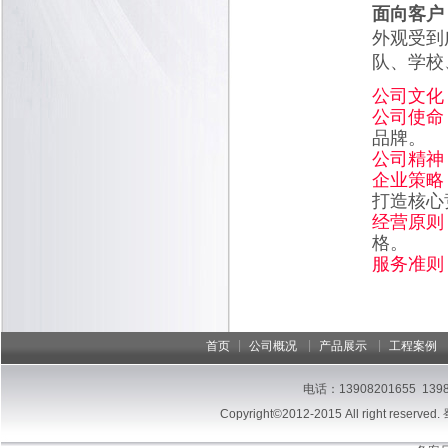
面向客户
外观受到
队、学校、
公司文化
公司使命
品牌。
公司精神
企业策略
打造核心
经营原则
格。
服务准则
|
|
|
首页
公司概况
产品展示
工程案例
电话：13908201655 13
Copyright©2012-2015 All right reserved.