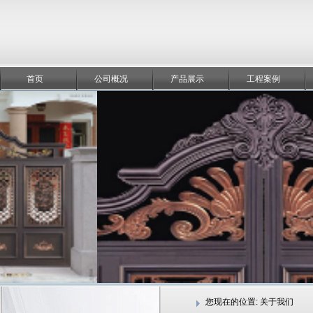
首页
公司概况
产品展示
工程案例
您现在的位置:
关于我们