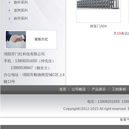
旗杆系列
道闸系列
岗亭系列
财富门A04
共
10
条信
绵阳开门红科技有限公司
手机：13908201655（仲先生）
13980538847（杨女士）
办公地址：绵阳市毅德商贸城C区上4
幢13号
|
|
|
首页
公司概况
产品展示
工程案例
电话：13908201655 13
Copyright©2012-2015 All right reserved.
备案