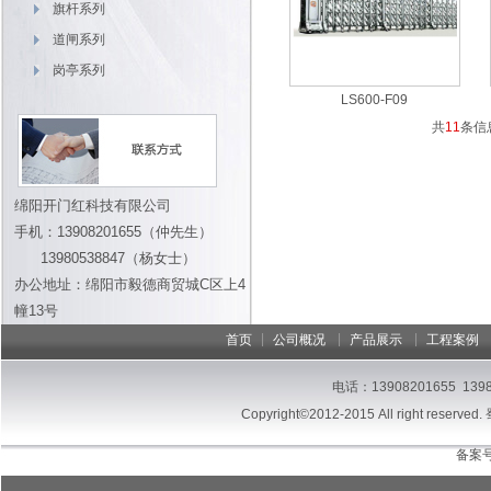
旗杆系列
道闸系列
岗亭系列
LS600-F09
共
11
条信
绵阳开门红科技有限公司
手机：13908201655（仲先生）
13980538847（杨女士）
办公地址：绵阳市毅德商贸城C区上4
幢13号
|
|
|
首页
公司概况
产品展示
工程案例
电话：13908201655 13
Copyright©2012-2015 All right reserved.
备案