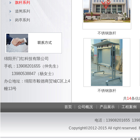
旗杆系列
道闸系列
岗亭系列
不锈钢旗杆
绵阳开门红科技有限公司
手机：13908201655（仲先生）
13980538847（杨女士）
办公地址：绵阳市毅德商贸城C区上4
幢13号
不锈钢旗杆
共
14
条信
|
|
|
首页
公司概况
产品展示
工程案例
电话：13908201655 13
Copyright©2012-2015 All right reserved.
备案