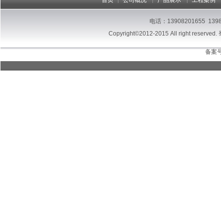
首页
公司概况
产品展示
工程案例
电话：13908201655 13
Copyright©2012-2015 All right reserved.
备案