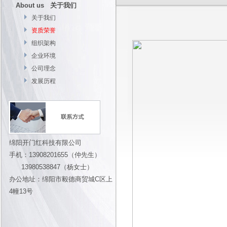
About us 关于我们
关于我们
资质荣誉
组织架构
企业环境
公司理念
发展历程
绵阳开门红科技有限公司
手机：13908201655（仲先生）
13980538847（杨女士）
办公地址：绵阳市毅德商贸城C区上
4幢13号