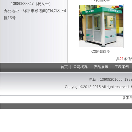
E2椭圆岗亭
13980538847（杨女士）
办公地址：绵阳市毅德商贸城C区上4
幢13号
C3彩钢岗亭
共
21
条信
|
|
|
首页
公司概况
产品展示
工程案例
电话：13908201655 13
Copyright©2012-2015 All right reserved.
备案