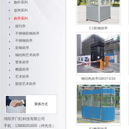
旗杆系列
道闸系列
岗亭系列
报刊亭
C2彩钢岗亭
不锈钢彩钢岗亭
不锈钢岗亭
彩钢岗亭
钢结构艺术岗亭
警务岗亭
椭圆岗亭
艺术岗亭
钢结构岗亭GBGT-D3d
圆形艺术岗亭
绵阳开门红科技有限公司
手机：13908201655（仲先生）