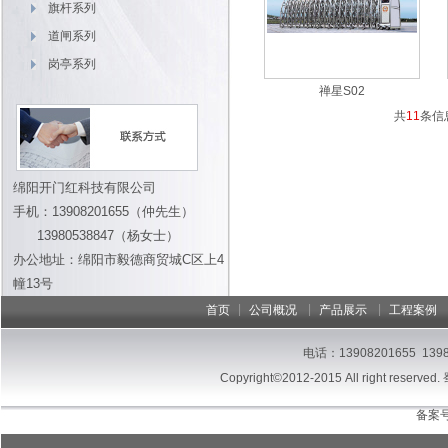
旗杆系列
道闸系列
岗亭系列
禅星S02
共
11
条信
绵阳开门红科技有限公司
手机：13908201655（仲先生）
13980538847（杨女士）
办公地址：绵阳市毅德商贸城C区上4
幢13号
|
|
|
首页
公司概况
产品展示
工程案例
电话：13908201655 13
Copyright©2012-2015 All right reserved.
备案