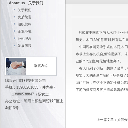
About us 关于我们
关于我们
资质荣誉
组织架构
企业环境
形式在中国真正的大木门行业十多年
公司理念
历史。木门,我们意识到,只有站在
发展历程
中国现在是竞争形式的木门,木门行
市场上生存的机会,但谁是病了。
业的****定位,将无情地抛弃了。
有人想到了创新、想到了改革，
现实，大的创新**后的下场是成
绵阳开门红科技有限公司
缩门厂家，在这个不确定性成为常
手机：13908201655（仲先生）
下游的供应商及客户组成紧密的战
13980538847（杨女士）
办公地址：绵阳市毅德商贸城C区上
4幢13号
上一篇文章：
如何分