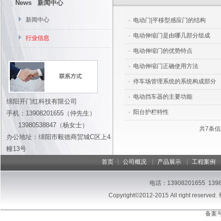
News 新闻中心
新闻中心
·
电动门|平移型感应门的结构
·
电动伸缩门是由哪几部分组成
行业信息
·
电动伸缩门的优势特点
·
电动伸缩门正确使用方法
·
停车场管理系统的系统构成部分
·
电动挡车器的主要功能
绵阳开门红科技有限公司
·
阳台护栏特性
手机：13908201655（仲先生）
13980538847（杨女士）
共7条信
办公地址：绵阳市毅德商贸城C区上4
幢13号
|
|
|
首页
公司概况
产品展示
工程案例
电话：13908201655 13
Copyright©2012-2015 All right reserved.
备案