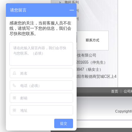
旗杆系列
请您留言
道闸系列
岗亭系列
感谢您的关注，当前客服人员不在
线，请填写一下您的信息，我们会
尽快和您联系。
绵阳开门红科技有限公司
手机：13908201655（仲先生）
13980538847（杨女士）
办公地址：绵阳市毅德商贸城C区上4
幢13号
|
首页
公司
Copyright
提交