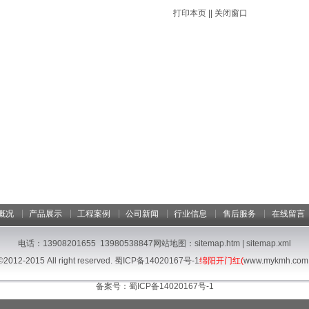
打印本页
||
关闭窗口
|
|
|
|
|
|
概况
产品展示
工程案例
公司新闻
行业信息
售后服务
在线留言
电话：13908201655 13980538847网站地图：
sitemap.htm
|
sitemap.xml
©2012-2015 All right reserved.
蜀ICP备14020167号-1
绵阳开门红(
www.mykmh.com
备案号：
蜀ICP备14020167号-1